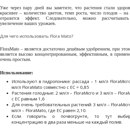
Уже через пару дней вы заметите, что растения стали здоро
красивее – количество цветов, темп роста, число плодов – на
отразится эффект. Следовательно, можно рассчитыват
увеличение ваших урожаев.
Для чего использовать Flora Mato?
FloraMato – является достаточно дешёвым удобрением, при это
является высоко концентрированным, эффективным, в примен
очень простым.
Использование:
Используют в гидропонике: рассада – 1 мл/л FloraMicr
мл/л FloraMato совместно с EC = 0,85
Растения голодные: 2 мл/л – FloraMicro и 3 мл/л – Flora
с EC равным 1,6
Для очень требовательных растений: 3 мл/л – FloraMicr
мл/л – FloraMato, где EC равен 2,10.
Если говорить о почвогрунте, то тут выби
концентрацию в два раза меньше на каждый полив.