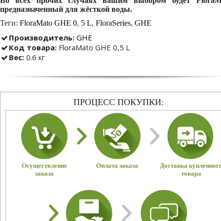
Во всех прочих случаях вашим выбором будет FloraMi
предназначенный для жёсткой воды.
Теги:
FloraMato GHE 0
,
5 L
,
FloraSeries
,
GHE
Производитель:
GHE
Код товара:
FloraMato GHE 0,5 L
Вес:
0.6 кг
ПРОЦЕСС ПОКУПКИ:
Осуществление
Оплата заказа
Доставка купленног
заказа
товара