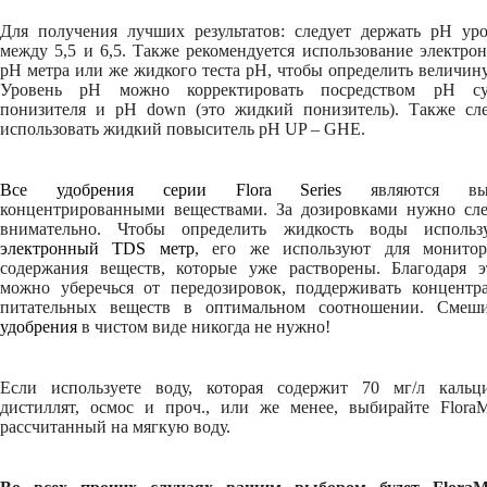
Для получения лучших результатов: следует держать pH уро
между 5,5 и 6,5. Также рекомендуется использование электро
pH метра или же жидкого теста pH, чтобы определить величин
Уровень pH можно корректировать посредством pH су
понизителя и рН down (это жидкий понизитель). Также сле
использовать жидкий повыситель pH UP – GHE.
Все удобрения серии Flora Series
являются выс
концентрированными веществами. За дозировками нужно сле
внимательно. Чтобы определить жидкость воды использу
электронный TDS метр
, его же используют для монитор
содержания веществ, которые уже растворены. Благодаря э
можно уберечься от передозировок, поддерживать концентр
питательных веществ в оптимальном соотношении. Смеши
удобрения
в чистом виде никогда не нужно!
Если используете воду, которая содержит 70 мг/л кальц
дистиллят, осмос и проч., или же менее, выбирайте FloraM
рассчитанный на мягкую воду.