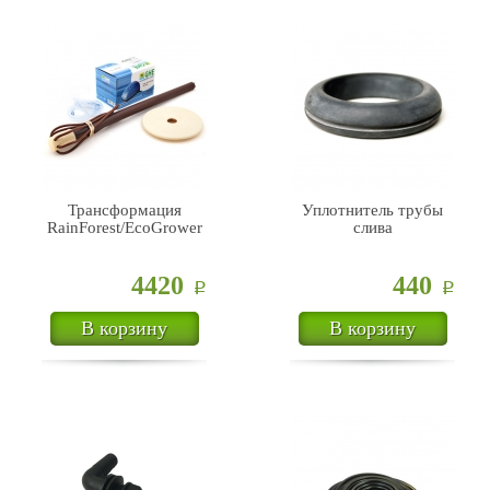
Трансформация
Уплотнитель трубы
RainForest/EcoGrower
слива
4420
440
Р
Р
В корзину
В корзину