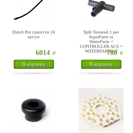
Dutch Pot спагетти 10
Split Teeneed 1 per
шт/уп
AquaFarm or
WaterFarm +
CONTROLLER ACS +
6014
WATERFARMS F
780
Р
Р
В корзину
В корзину