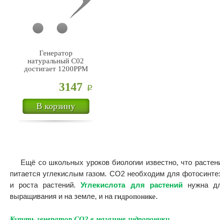
Генератор
натуральный С02
достигает 1200PPM
3147
Р
В корзину
Ещё со школьных уроков биологии известно, что растен
питается углекислым газом. C
O
2 необходим для фотосинте
и роста растений.
Углекислота для растений
нужна д
выращивания и на земле, и на
гидропонике
.
Купить генератор
CO
2
в магазине гидропоники.