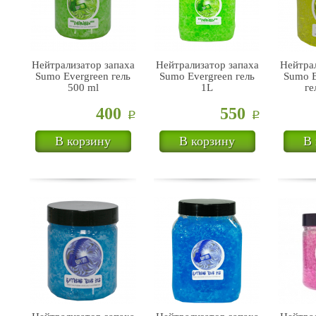
Нейтрализатор запаха
Нейтрализатор запаха
Нейтрал
Sumo Evergreen гель
Sumo Evergreen гель
Sumo B
500 ml
1L
ге
400
550
Р
Р
В корзину
В корзину
В 