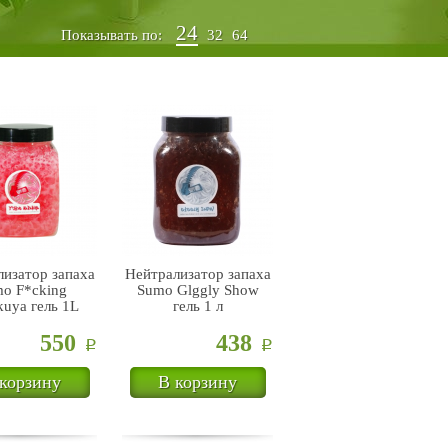
24
Показывать по:
32
64
изатор запаха
Нейтрализатор запаха
o F*cking
Sumo Glggly Show
uya гель 1L
гель 1 л
550
438
Р
Р
корзину
В корзину