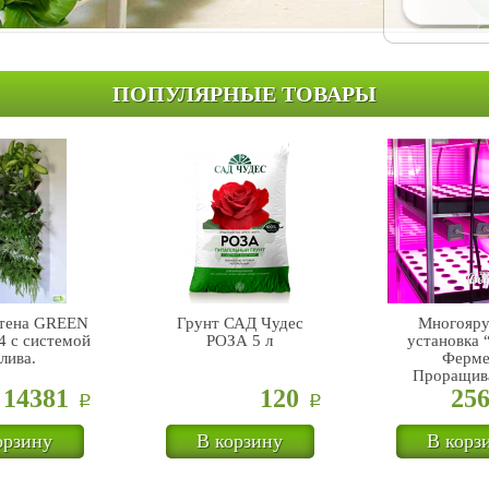
ПОПУЛЯРНЫЕ ТОВАРЫ
стена GREEN
Грунт САД Чудес
Многояру
 с системой
РОЗА 5 л
установка 
лива.
Ферме
Проращив
14381
120
25
Р
Р
орзину
В корзину
В корз