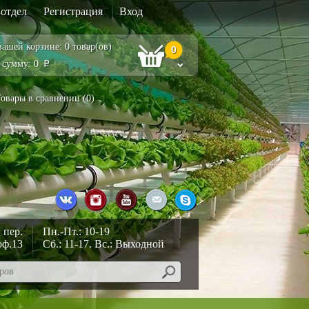
отдел
Регистрация
Вход
вашей корзине: 0 товар(ов)
0
 сумму: 0
Р
овары в сравнении (
0
)
 пер.
Пн.-Пт.: 10-19
оф.13
Сб.: 11-17. Вс.: Выходной