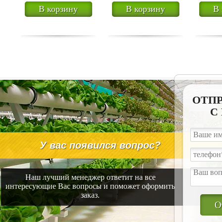
В корзину
В корзину
В 
ОТПР
С
У вас появился вопрос?
Наш лучший менеджер ответит на все
интересующие Вас вопросы и поможет оформить
заказ.
О