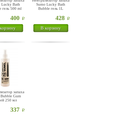
изатор запаха
Нейтрализатор запаха
 Lucky Bath
Sumo Lucky Bath
e гель 500 ml
Bubble гель 1L
400
428
Р
Р
корзину
В корзину
изатор запаха
 Bubble Gum
ей 250 мл
337
Р