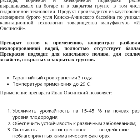
рассады, корневой и внекорневой подкормки расте
выращиваемых на богаре и в закрытом грунте, в том числ
гидропонной технологии. Продукт производится из каустоболи
леонардита бурого угля Канско-Ачинского бассейна по уника
кавитационной технологии товарищества мануфактуръ «И
Овсинскiй».
Препарат готов к применению, концентрат разбавля
нехлорированной водой, полностью отсутствует балла
Прекрасно подходит для капельного полива, для тепли
хозяйств, открытых и закрытых грунтов.
Гарантийный срок хранения 3 года.
Температура применения до 29 С.
Применение препарата Иван Овсинский позволяет:
Увеличить урожайность на 15-45 % на почвах раз
уровня плодородия;
Обеспечить устойчивость к различным заболеваниям;
Оказывать антистрессовое воздействие 
неблагоприятных климатических факторах;