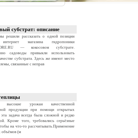
вый субстрат: описание
мы решили рассказать о одной позиции
интернет магазина гидропоники
ORE.RU — кокосовом субстрате.
нно садоводы привыкли использовать
качестве субстрата. Здесь же имеют место
лемы, связанные с неправ
теплицы
ь высокие урожаи качественной
ьной продукции при помощи открытых
 эта задача всегда была сложной и редко
ой. Кроме того, требовались серьёзные
чтобы на что-то рассчитывать.Применение
 объёмов (м