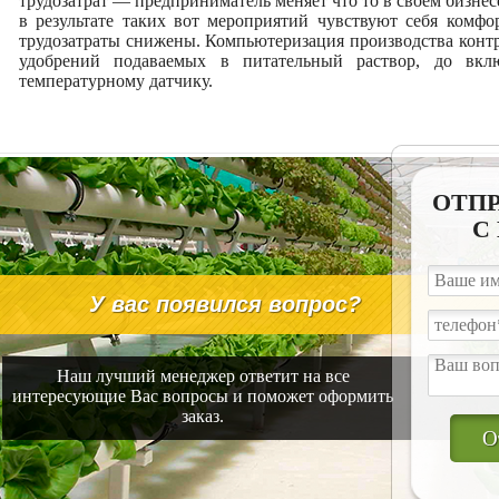
трудозатрат — предприниматель меняет что то в своем бизнесе
в результате таких вот мероприятий чувствуют себя ко
трудозатраты снижены. Компьютеризация производства конт
удобрений подаваемых в питательный раствор, до вк
температурному датчику.
ОТПР
С
У вас появился вопрос?
Наш лучший менеджер ответит на все
интересующие Вас вопросы и поможет оформить
заказ.
О