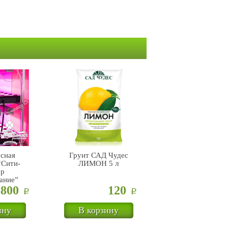
сная
Грунт САД Чудес
Арочная Тепли
“Сити-
ЛИМОН 5 л
50*9,6*4,5 м (48
р
ание”
6800
120
53100
Р
Р
ину
В корзину
В корзину