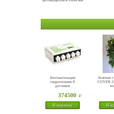
фотоморфогенезе очень важ
Автоматизация
Зеленая 
гидропоники 8
COVER 24
датчиков
по
374500
Р
В корзину
В к