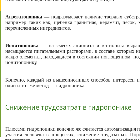
Агрегатопоника
— подразумевает наличие твердых субстра
например таких как, щебенка гранитная, керамзит, песок,
перечисленных ингредиентов.
Ионитопоника
— на смесях анионита и катионита выращ
насыщаются питательными растворами, в составе которых н
макро элементы, находящиеся в состоянии поглощенном, но,
ионитопонику.
Конечно, каждый из вышеописанных способов интересен по 
один и тот же метод — гидропоника.
Снижение трудозатрат в гидропонике
Плюсами гидропоники конечно же считается автоматизация п
участия человека в процессах, снижение трудозатрат. П