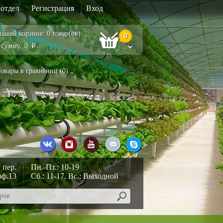
отдел
Регистрация
Вход
вашей корзине: 0 товар(ов)
0
 сумму: 0
Р
овары в сравнении (
0
)
 пер.
Пн.-Пт.: 10-19
оф.13
Сб.: 11-17. Вс.: Выходной