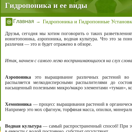
Гидропоника и ее виды
Гидропоника и Гидропонные Установ
Друзья, сегодня мы хотим поговорить о таких разветвления
ионитопоника, аэропоника, водная культура. Что это за по
различия — это и будет отражено в обзоре.
Итак, начнем с самого легко воспринимающигося на слух слов
Аэропоника
это выращивание различных растений во в
распыляется мелкодисперсными распылителями до состоя
насыщенный полезными микро/макро элементами «туман», кот
Хемопоника
— процесс выращивания растений в органическ
Например это мох сфагнум, торфяная масса, опилки, минераль
Водная культура
— самый распространенный способ! При эт
в емкости с водой постоянно, субстрат отсутствует.