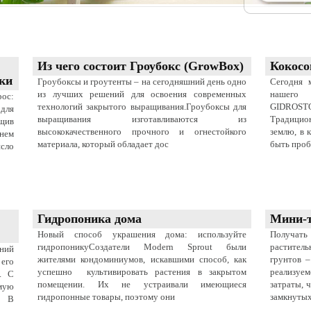
Из чего состоит Гроубокс (GrowBox)
Кокосо
ки
Гроубоксы и гроутенты – на сегодняшний день одно
Сегодня 
из лучших решений для освоения современных
нашего 
ос:
технологий закрытого выращивания.Гроубоксы для
GIDROST
для
выращивания изготавливаются из
Традицио
щив
высококачественного прочного и огнестойкого
землю, в 
днем
материала, который обладает дос
быть проб
сло
Гидропоника дома
Мини-
Новый способ украшения дома: используйте
Получат
гидропоникуСоздатели Modern Sprout были
растител
ений
жителями кондоминиумов, искавшими способ, как
грунтов –
его
успешно культивировать растения в закрытом
реализуем
. С
помещении. Их не устраивали имеющиеся
затраты, 
ямую
гидропонные товары, поэтому они
замкнутых
. В