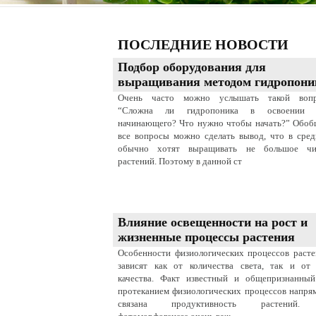
ПОСЛЕДНИЕ НОВОСТИ
Подбор оборудования для
выращивания методом гидропони
Очень часто можно услышать такой вопр
“Сложна ли гидропоника в освоении 
начинающего? Что нужно чтобы начать?” Обоб
все вопросы можно сделать вывод, что в сре
обычно хотят выращивать не большое чи
растений. Поэтому в данной ст
Влияние освещенности на рост и
жизненные процессы растения
Особенности физиологических процессов раст
зависят как от количества света, так и от 
качества. Факт известный и общепризнанный
протеканием физиологических процессов напр
связана продуктивность растений