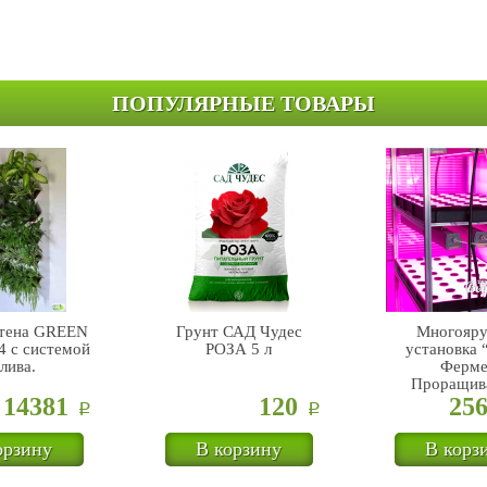
ПОПУЛЯРНЫЕ ТОВАРЫ
стена GREEN
Грунт САД Чудес
Многояру
 с системой
РОЗА 5 л
установка 
лива.
Ферме
Проращив
14381
120
25
Р
Р
орзину
В корзину
В корз