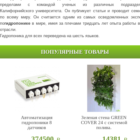
пределами с командой ученых из различных подраздел
Калифорнийского университета. Он публикует статьи и проводит сем
по всему миру. Он считается одним из самых осведомленных эксп
по
гидропонике
в мире, имея за плечами тридцать лет опыта работы в
отрасли.
Гидропоника для всех переведена на шесть языков.
ПОПУЛЯРНЫЕ ТОВАРЫ
Автоматизация
Зеленая стена GREEN
гидропоники 8
COVER 24 с системой
датчиков
полива.
374500
14381
Р
Р