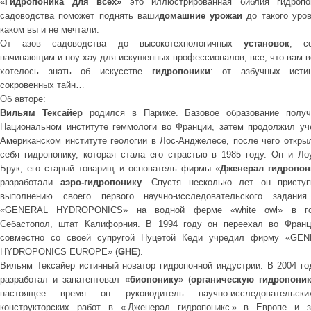
«Гидропоника для всех»
это иллюстрированная библия гидропо
садоводства поможет поднять ваши
домашние урожаи
до такого уров
каком вы и не мечтали.
От азов садоводства до высокотехнологичных
установок
; с
начинающим и ноу-хау для искушенных профессионалов; все, что вам в
хотелось знать об искусстве
гидропоники
: от азбучных исти
сокровенных тайн…
Об авторе:
Вильям Тексайер
родился в Париже. Базовое образование полу
Национальном институте геммологи во Франции, затем продолжил уч
Американском институте геологии в Лос-Анджелесе, после чего откры
себя гидропонику, которая стала его страстью в 1985 году. Он и Ло
Брук, его старый товарищ и основатель фирмы «
Дженерал гидропон
разработали
аэро-гидропонику
. Спустя несколько лет он присту
выполнению своего первого научно-исследовательского задани
«GENERAL HYDROPONICS» на водной ферме «white owl» в го
Себастопол, штат Калифорния. В 1994 году он переехал во Фран
совместно со своей супругой Нуцетой Кеди учредил фирму «GE
HYDROPONICS EUROPE» (
GHE
)
.
Вильям Тексайер истинный новатор гидропонной индустрии. В 2004 го
разработал и запатентовал «
биопонику
» (
органическую гидропони
настоящее время он руководитель научно-исследовательск
конструкторских работ в « Дженерал гидропоникс » в Европе и 