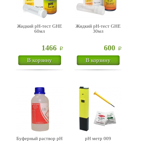
Жидкий pH-тест GHE
Жидкий pH-тест GHE
60мл
30мл
1466
600
Р
Р
В корзину
В корзину
Буферный раствор pH
pH метр 009